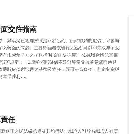
會面交往指南
母，無論是已經離婚或是正在協商、訴請離婚的配偶，都會面
子女會面的問題。主要照顧者或親權人雖然可以和未成年子女
仍有未成年子女之探視權(即會面交往權)。依據聯合國兒童權
第3項規定：「1.締約國應確保不違背兒童父母的意願而使兒
管機關依據所適用之法律及程序，經司法審查後，判定兒童與
童最佳利…..
算責任
2日新修正之民法繼承篇及其施行法，繼承人對於被繼承人的債