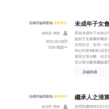
未成年子女
法律評論與新知
家事事件
育有未成年子女的父
林柏辰 律師
臨到子女親權歸屬及
2023-03-02
共同生活，但另一方
7106 閱讀
利公約第9條第1項至
童與父母分離。但主
其父母分離係屬維護兒
詳細內容
繼承人之清
法律評論與新知
家事事件
依照民國98年6月1
俞亦軒 律師