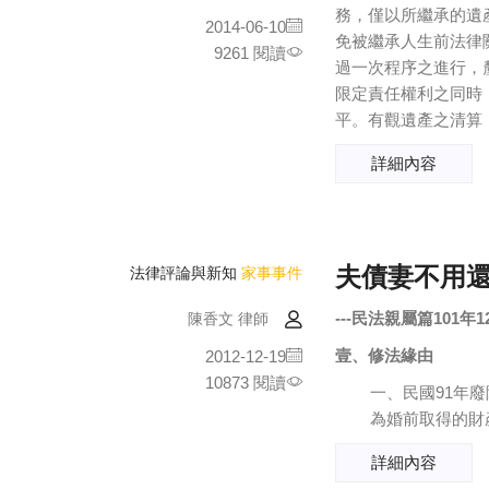
務，僅以所繼承的遺
2014-06-10
免被繼承人生前法律
9261 閱讀
過一次程序之進行，
限定責任權利之同時
平。有觀遺產之清算，
詳細內容
夫債妻不用
法律評論與新知
家事事件
---
民法親屬篇101年1
陳香文 律師
壹、修法緣由
2012-12-19
10873 閱讀
一、民國91年
為婚前取得的財產
詳細內容