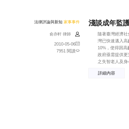
淺談成年監護
法律評論與新知
家事事件
隨著臺灣經濟社
俞亦軒 律師
灣已快速邁入高
2010-05-06
10%，使得因
7951 閱讀
政府亟需提供更
之失智老人及身
詳細內容