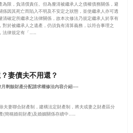
產為限，負清償責任。但為釐清被繼承人之債權債務關係，避
關係因其死亡而陷入不明及不安定之狀態，並使繼承人亦可透
釐清確定所繼承之法律關係，故本次修法乃規定繼承人於享有
，對於被繼承人之遺產，仍須負有清算義務，以符合事理之
法律規定有「…..
還？妻債夫不用還？
2月剩餘財產分配請求權修法內容介紹----
廢除夫妻聯合財產制，建構法定財產制，將夫或妻之財產區分
(簡稱婚前財產)及婚姻關係存續中…..