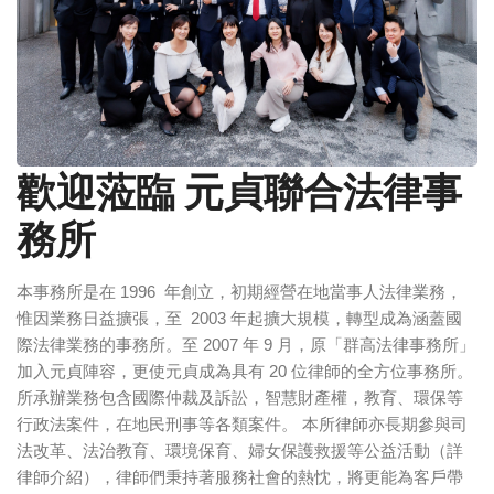
歡迎蒞臨 元貞聯合法律事
務所
本事務所是在 1996 年創立，初期經營在地當事人法律業務，
惟因業務日益擴張，至 2003 年起擴大規模，轉型成為涵蓋國
際法律業務的事務所。至 2007 年 9 月，原「群高法律事務所」
加入元貞陣容，更使元貞成為具有 20 位律師的全方位事務所。
所承辦業務包含國際仲裁及訴訟，智慧財產權，教育、環保等
行政法案件，在地民刑事等各類案件。 本所律師亦長期參與司
法改革、法治教育、環境保育、婦女保護救援等公益活動（詳
律師介紹），律師們秉持著服務社會的熱忱，將更能為客戶帶