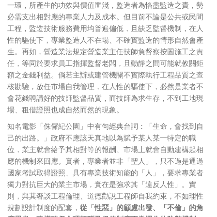
一環，所產生的功效與價值匪淺，監造者為恪盡監造之責，勢
必需支出相對應的專業人力及成本。但目前不論是公共或民間
工程，監造技術服務費用均普遍偏低，且缺乏監督機制，在人
性的驅使下，專業監造人不在場、不確實監造的情形自然會產
生。再如，營造業法規定營造業主任技師負督察按圖施工之責
任，等同於要求員工指揮監督老闆，且動靜之間可能就攸關鉅
額之金錢利益。倘若主辦或建管機關不實際執行工程品質之查
核勘驗，放任市場自我管理，在人性的驅使下，必然是業者不
會花錢聘請好的技師監督品質，而技師為求生存，不到工地現
場、租借證照也成自然而然的現象。
知名電影「侏儸紀公園」中有句經典台詞：「生命，會找到自
己的出路。」政府不應該天真地以為賦予某人某一特定的職
位，業主就會給予其相對等的報酬、市場上就會自動建構起相
應的機制來回應。實者，專業者並非「聖人」，只不過是通過
國家考試取得證照、具有專業技術知能的「人」，要求專業者
獨力對抗巨大的業主市場，實在是強求其「違反人性」。實
則，與其奢談工程倫理、道德勸說工程師自我約束，不如理性
規劃設計制度的配套，
從「性惡」的顧慮出發、「不倫」的角