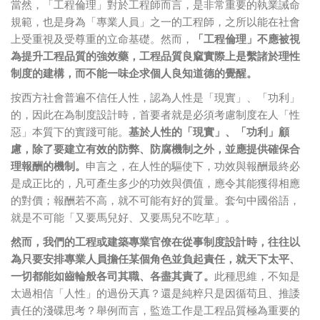
當然，「工程倫理」對於工程師而言，是非常重要的執業誡命
規範，也是身為「專業人員」之一的工程師，之所以能在社會
上受重視及受尊重的立命基礎。然而，
「工程倫理」不應被視
為提升工程品質的強效藥，工程品質良窳實際上是繫諸於理性
制度的建構，而不能一味企求個人良知道德的覺醒。
按西方社會普遍不信任人性，認為人性是「現實」、「功利」
的，因此在為制度設計時，首要者就是必須考慮制度在人「性
惡」本質下的實踐可能。
基於人性的「現實」、「功利」顧
慮，除了要建立有效的防弊、防腐機制之外，並應提供確保合
理報酬的機制。
申言之，在人性的驅使下，功效與報酬最終必
是成正比的，凡可產生多少的功效與價值，應令其能獲得相應
的對價；報酬若不高，就不可能有好的質量。套句中國俗語，
就是不可能「又要馬兒好、又要馬兒不吃草」。
然而，我們的工程或建築專業官僚在從事制度設計時，往往以
為只要安排專業人員擔任某個角色並負起責任，就天下太平、
一切都能如齒輪般各司其職、各盡其責了。
此種思維，不知是
太過相信「人性」的過份天真？還是純粹只是因循苟且、推諉
責任的淺碟思考？舉例而言，監造工作是工程品質極為重要的