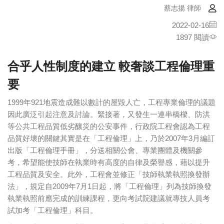
蔡志揚 律師
2022-02-16
1897 閱讀
合乎人性制度的建立 較奢談工程倫理重
要
1999年921地震造成難以數計的屋毀人亡，工程專業倫理的議題
因此廣泛引起注意及討論。緊接著，又發生一連串橋樑、防洪
等公共工程品質低劣釀災的公安事件，行政院工程會認為工程
品質好壞的關鍵其實是在「工程倫理」上，乃於2007年3月編訂
出版「工程倫理手冊」，分送相關公會、專業團體及機關參
考，希望能使技師在執業時有高度的自律及榮譽感，藉以提升
工程品質及安全。此外，工程會並修正「技師執業執照換發辦
法」，規定自2009年7月1日起，將「工程倫理」列為技師換發
執業執照前應完成的訓練課程，更向考試院建議就專技人員考
試加考「工程倫理」科目。