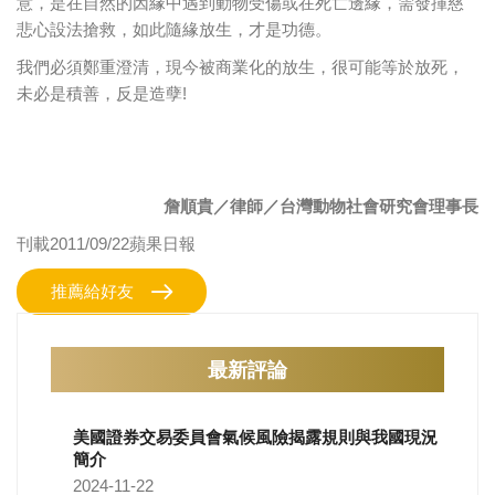
意，是在自然的因緣中遇到動物受傷或在死亡邊緣，需發揮慈
悲心設法搶救，如此隨緣放生，才是功德。
我們必須鄭重澄清，現今被商業化的放生，很可能等於放死，
未必是積善，反是造孽!
詹順貴／律師／台灣動物社會研究會理事長
刊載2011/09/22蘋果日報
推薦給好友
最新評論
美國證券交易委員會氣候風險揭露規則與我國現況
簡介
2024-11-22