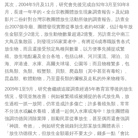
其次，2004年9月及11月，研究會先後完成自92年3月至93年8
月，長達一年半的＜全台宗教團體放生現象調查報告＞及紀錄
影片二份針對台灣宗教團體放生活動所做的調查報告。訪查全
台2007個寺廟、團體發現實際從事放生者約483家，估計每年放
生金額至少2億元，放生動物數量超過2億隻。另訪查北中南三
大鳥店集散區，則發現155家業者中，有將近6成專職販售各式
放生物，而且還接受預定鳥種與數量，以方便事先捕捉或繁
殖。放生地點遍及全台各地，包括山林、河川溪流、湖泊、沿
海、岸港邊、水庫、高爾夫球場、公園等；而且物種繁多，包
括鳥類、魚類、蝦蟹類、貝類、爬蟲類（其中甚至有毒蛇）、
昆蟲類、軟體動物，乃至靈長類的彌猴及走私的外來物種等。
2009年1至9月，研究會繼續追蹤調查經過5年教育宣導後的放生
情況，發現並無改善：例如被繁殖或被捕捉的各式放生鳥，放
生過程一抓一放間，仍常造成許多傷亡；許多養殖魚類，常常
不分淡水或鹹水養殖，通通一起倒入水庫或海中！放生團體藉
強調功德與消除業障，鼓勵民眾從事放生，甚至偶而還會強調
「神蹟、奇效」，例如研究會就錄到北部某放生團體表示：
「放生功德很大，但放生金額最好不要太少，錢多一點『會比