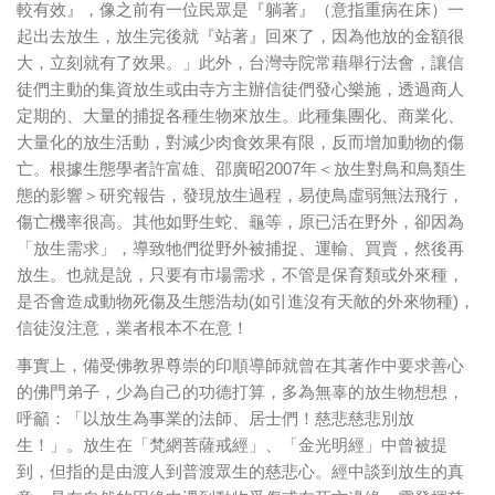
較有效』，像之前有一位民眾是『躺著』（意指重病在床）一
起出去放生，放生完後就『站著』回來了，因為他放的金額很
大，立刻就有了效果。」此外，台灣寺院常藉舉行法會，讓信
徒們主動的集資放生或由寺方主辦信徒們發心樂施，透過商人
定期的、大量的捕捉各種生物來放生。此種集團化、商業化、
大量化的放生活動，對減少肉食效果有限，反而增加動物的傷
亡。根據生態學者許富雄、邵廣昭2007年＜放生對鳥和鳥類生
態的影響＞研究報告，發現放生過程，易使鳥虛弱無法飛行，
傷亡機率很高。其他如野生蛇、龜等，原已活在野外，卻因為
「放生需求」，導致牠們從野外被捕捉、運輸、買賣，然後再
放生。也就是說，只要有市場需求，不管是保育類或外來種，
是否會造成動物死傷及生態浩劫(如引進沒有天敵的外來物種)，
信徒沒注意，業者根本不在意！
事實上，備受佛教界尊崇的印順導師就曾在其著作中要求善心
的佛門弟子，少為自己的功德打算，多為無辜的放生物想想，
呼籲：「以放生為事業的法師、居士們！慈悲慈悲別放
生！」。放生在「梵網菩薩戒經」、「金光明經」中曾被提
到，但指的是由渡人到普渡眾生的慈悲心。經中談到放生的真