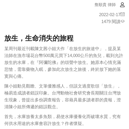
詹順貴 律師
2022-02-17
1479 閱讀
放生，生命消失的旅程
某周刊最近刊載陳文茜小姐大作「在放生的旅途中」，提及某
法師在漁市場花台幣500萬元買下14,000公斤的魚兒，載到允許
放生的水庫，在『阿彌陀佛』的頌聲中放生。她原本心情充滿
悲愴，需靠藥物入眠，參加此次放生之旅後，終於放下她的落
寞與心痛。
陳小姐動見觀瞻、文筆優雅感人，但該文過度歌頌「放生」，
極易造成讀者錯誤印象。台灣動物社會研究會長期關注台灣放
生現象，曾提出多份調查報告，容藉具最多讀者群的貴報，澄
清陳小姐所傳遞的錯誤觀念。
首先，水庫放養太多魚類，易使水庫優養化而破壞水質，究有
何供水用途的水庫會容許放生？作者懷疑。