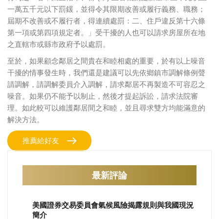
一萬五千元以下罰鍰，並得令其限期改善或履行義務、職務；
屆期不改善或不履行者，得連續處罰：二、住戶違反第十六條
第一項或第四項規定者。」受干擾的人也可以請求房屋所在地
之直轄市或縣市政府予以處罰。
至於，如果顧念鄰居之間貴在和睦相處的重要，於有以上噪音
干擾的情事發生時，我們還是建議可以先依鄉鎮市調解條例聲
請調解，請調解委員介入調解，請求鄰居不再製造不可容忍之
噪音。如果仍不能予以制止，然後才提起訴訟，請求法院審
理。如此較可以維護鄰居間之和睦，並且尋求雙方均能滿意的
解決方法。
推薦給好友
最新評論
美國證券交易委員會氣候風險揭露規則與我國現況
簡介