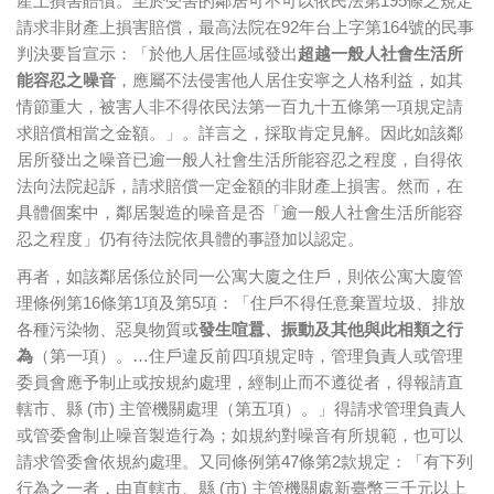
產上損害賠償。至於受害的鄰居可不可以依民法第195條之規定
請求非財產上損害賠償，最高法院在92年台上字第164號的民事
判決要旨宣示：「於他人居住區域發出
超越一般人社會生活所
能容忍之噪音
，應屬不法侵害他人居住安寧之人格利益，如其
情節重大，被害人非不得依民法第一百九十五條第一項規定請
求賠償相當之金額。」。詳言之，採取肯定見解。因此如該鄰
居所發出之噪音已逾一般人社會生活所能容忍之程度，自得依
法向法院起訴，請求賠償一定金額的非財產上損害。然而，在
具體個案中，鄰居製造的噪音是否「逾一般人社會生活所能容
忍之程度」仍有待法院依具體的事證加以認定。
再者，如該鄰居係位於同一公寓大廈之住戶，則依公寓大廈管
理條例第16條第1項及第5項：「住戶不得任意棄置垃圾、排放
各種污染物、惡臭物質或
發生喧囂、振動及其他與此相類之行
為
（第一項）。…住戶違反前四項規定時，管理負責人或管理
委員會應予制止或按規約處理，經制止而不遵從者，得報請直
轄市、縣 (市) 主管機關處理（第五項）。」得請求管理負責人
或管委會制止噪音製造行為；如規約對噪音有所規範，也可以
請求管委會依規約處理。又同條例第47條第2款規定：「有下列
行為之一者，由直轄市、縣 (市) 主管機關處新臺幣三千元以上