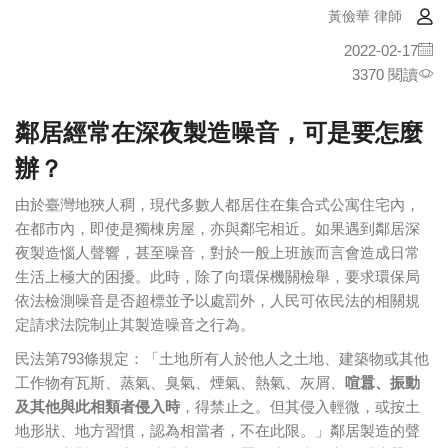
黃儉華 律師
2022-02-17
3370 閱讀
鄰居經常在深夜製造噪音，可是要怎麼
辦？
由於臺灣地狹人稠，現代多數人都居住在集合式公寓住宅內，
在都市內，即使是獨棟房屋，亦與鄰宅相近。如果遇到鄰居深
夜製造惱人聲響，甚至噪音，對於一般上班族而言會造成日常
生活上極大的困擾。此時，除了向環保機關檢舉，要求環保局
依法檢測噪音是否超標並予以處罰外，人民可依民法的相關規
定請求法院制止其製造噪音之行為。
民法第793條規定：「土地所有人於他人之土地、建築物或其他
工作物有瓦斯、蒸氣、臭氣、煙氣、熱氣、灰屑、
喧囂、振動
及其他與此相類者侵入時
，得禁止之。但其侵入輕微，或按土
地形狀、地方習慣，認為相當者，不在此限。」鄰居製造的聲