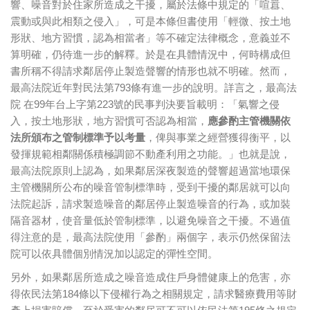
響、噪音對於住家所造成之干擾，屬於法條中規定的「喧囂、
震動或與此相類之侵入」，可是本條但書使用「輕微、按土地
形狀、地方習慣，認為相當者」等不確定法律概念，意義並不
算明確，仍待進一步的解釋。於是在具體情況中，何時構成但
書所稱不得請求鄰居停止製造聲響的情形也就不明確。然而，
最高法院近年對民法第793條有進一步的說明。詳言之，最高法
院 在99年台上字第223號的民事判決要旨載明：「氣響之侵
入，按土地形狀，地方習慣可否認為相當，
應參酌主管機關依
法所頒布之管制標準予以考量
，俾與事業之經營獲得衡平，以
發揮規範相鄰關係積極調節不動產利用之功能。」也就是說，
最高法院原則上認為，如果鄰居深夜製造的聲響超過當地環保
主管機關所公布的噪音管制標準時，受到干擾的鄰居就可以向
法院起訴，請求製造噪音的鄰居停止製造噪音的行為，或加裝
隔音器材，使音量低於管制標準，以避免噪音之干擾。不過值
得注意的是，最高法院使用「參酌」兩個字，表示仍然保留法
院可以依具體個別情況加以認定的彈性空間。
另外，如果鄰居所造成之噪音造成住戶身體健康上的危害，亦
得依民法第184條以下侵權行為之相關規定，請求醫療費用等財