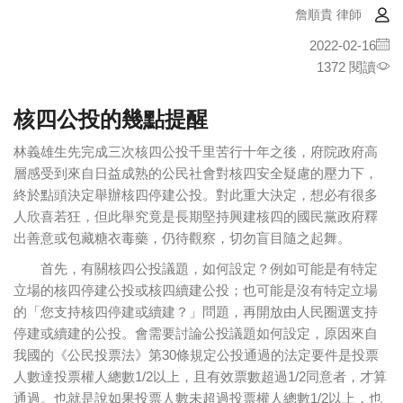
詹順貴 律師
2022-02-16
1372 閱讀
核四公投的幾點提醒
林義雄生先完成三次核四公投千里苦行十年之後，府院政府高
層感受到來自日益成熟的公民社會對核四安全疑慮的壓力下，
終於點頭決定舉辦核四停建公投。對此重大決定，想必有很多
人欣喜若狂，但此舉究竟是長期堅持興建核四的國民黨政府釋
出善意或包藏糖衣毒藥，仍待觀察，切勿盲目隨之起舞。
首先，有關核四公投議題，如何設定？例如可能是有特定
立場的核四停建公投或核四續建公投；也可能是沒有特定立場
的「您支持核四停建或續建？」問題，再開放由人民圈選支持
停建或續建的公投。會需要討論公投議題如何設定，原因來自
我國的《公民投票法》第30條規定公投通過的法定要件是投票
人數達投票權人總數1/2以上，且有效票數超過1/2同意者，才算
通過。也就是說如果投票人數未超過投票權人總數1/2以上，也