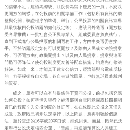
的信賴不足，建議馬總統、江院長為留下歷史的一頁，不妨以
更開放的胸襟，在公投前的相關準備工作（包括所有資訊的彙
整與公開；聽證程序的準備、舉行；公民投票的相關資訊宣導
與最後核四公投議題的如何設定等），應該另外遴選（開放接
受各界推薦）一批社會公正與專業人士組成委員會負責執行，
直到正式進行公民投票的相關選務工作，方由中央選委會接
手。至於議題設定如何可以更開放？及除由人民或立法院提案
外，可否開放由行政機關提出？以及由人民提案，提案與連署
門檻可否降低？使公投制度更友善等配套措施，均應先行修法
解決。如此一來，才能真正建立公信力，經濟部與台電或反核
的一方要捍衛各自立場，各自去遊說民眾，也較無球員兼裁判
的質疑。
總之，筆者可以在有前提條件下贊同公投，前提包括究應
如何公投？如何準備與舉行？經濟部與台電同意揭露核四相關
資訊的程度？與公投制度的修訂等，在在攸關此公投之真假與
成敗，政府既已初步決定舉行，以上問題，應再明確給個說
法，至於空泛的16字或20字口號，能免則免。而且，既然已決
定舉行公投決定核四命運，「暫緩」再追加預算投入興建工