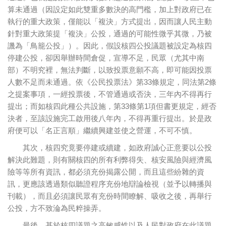
算未通過（因設定如此雙重多數決的高門檻，加上對政府已在
執行的重大政策，僅能以「複決」方式提出，因而讓人民主動
針對重大政策提「複決」公投，通過的可能性微乎其微
，乃被
譏為「鳥籠公投」）。因此，假設核四公投議題被設定為核四
停建公投，卻因舉辦時間倉促，宣導不足，民眾（尤其中南
部）不明究裡，無法判斷，以致投票意願不高，即可能因投票
人數不足而未通過。依《公民投票法》第33條規定，同法第2條
之提案事項，一經投票後，不管通過或否決，三年內不得再行
提出；而如核四此種公共設施，第33條第1項但書更規定，經否
決者，至該設施完工啟用後八年內，不得再重行提出。於是政
府便可以「名正言順」繼續興建並使之營運，不可不慎。
其次，核四究竟要停建或續建，如政府誠心正意要以公投
解決此難題，則有關核四的所有利弊得失、核安風險與經濟風
險等等所有資訊，都必須充份揭露公開，而且這些紛雜的資
訊，更應該透過類似聽證程序充份地辯論檢視（並予以轉播與
刊載），而且必須讓民眾有充份時間瞭解、吸收之後，再舉行
公投，方不致淪為民粹操弄。
最後，基於核四議題之高敏感性以及人民對政府在此議題