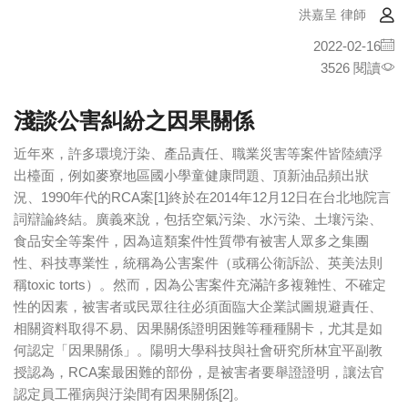
洪嘉呈 律師
2022-02-16
3526 閱讀
淺談公害糾紛之因果關係
近年來，許多環境汙染、產品責任、職業災害等案件皆陸續浮
出檯面，例如麥寮地區國小學童健康問題、頂新油品頻出狀
況、1990年代的RCA案[1]終於在2014年12月12日在台北地院言
詞辯論終結。廣義來說，包括空氣污染、水污染、土壤污染、
食品安全等案件，因為這類案件性質帶有被害人眾多之集團
性、科技專業性，統稱為公害案件（或稱公衛訴訟、英美法則
稱toxic torts）。然而，因為公害案件充滿許多複雜性、不確定
性的因素，被害者或民眾往往必須面臨大企業試圖規避責任、
相關資料取得不易、因果關係證明困難等種種關卡，尤其是如
何認定「因果關係」。陽明大學科技與社會研究所林宜平副教
授認為，RCA案最困難的部份，是被害者要舉證證明，讓法官
認定員工罹病與汙染間有因果關係[2]。