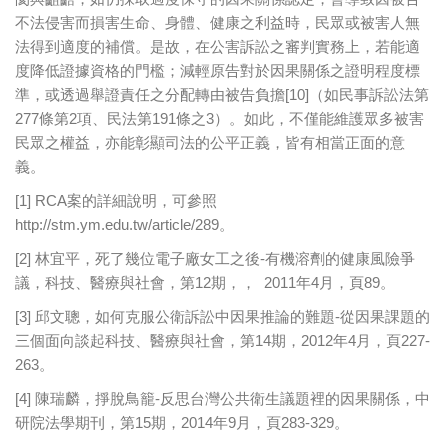
不法侵害而損害生命、身體、健康之利益時，民眾或被害人無
法得到適度的補償。是故，在公害訴訟之審判實務上，若能適
度降低證據資格的門檻；減輕原告對於因果關係之證明程度標
準，或透過舉證責任之分配轉由被告負擔[10]（如民事訴訟法第
277條第2項、民法第191條之3）。如此，不僅能維護眾多被害
民眾之權益，亦能彰顯司法的公平正義，皆有相當正面的意
義。
[1] RCA案的詳細說明，可參照
http://stm.ym.edu.tw/article/289。
[2] 林宜平，死了幾位電子廠女工之後-有機溶劑的健康風險爭
議，科技、醫療與社會，第12期，， 2011年4月，頁89。
[3] 邱文聰，如何克服公衛訴訟中因果推論的難題-從因果課題的
三個面向談起科技、醫療與社會，第14期，2012年4月，頁227-
263。
[4] 陳瑞麟，掙脫鳥籠-反思台灣公共衛生議題裡的因果關係，中
研院法學期刊，第15期，2014年9月，頁283-329。