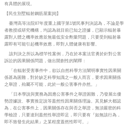
有具體的展現。
【民生別墅輻射鋼筋屋案[8]】
臺灣高等法院87年度重上國字第1號民事判決認為，不論是學
者教授或研究機構，均認為就目前已知之證據，已顯示輻射暴
露對人體之機率效應並無最低安全劑量問題，只要受到輻射暴
露即有可能引起機率效應，即對人體健康有影響。
該判決之所以為標竿性案例，乃在於本案法官勇於針對公害
訴訟的因果關係問題，做出開創性的闡釋：
「在輻射受害事件中，欲以自然科學方法闡明事實性因果關
係甚為困難，對於缺乏科學知識之一般人而言，要求因果關係
之舉證，殆屬不可能，此於一般公害事件亦然。」
「日本學說與實務為因應公害事件之舉證困難，乃發展出優
勢證據說、事實推定說等蓋然性因果關係理論。其見解大都認
為，在公害事件上，因果關係存在與否之舉證，無須嚴密的科
學檢證，只要達到蓋然性舉證即足，即只要有『如無該行為，
即不致發生此結果』之某程度蓋然性即可。」