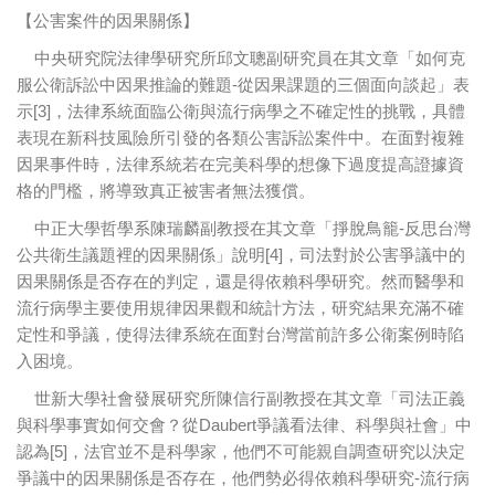
【公害案件的因果關係】
中央研究院法律學研究所邱文聰副研究員在其文章「如何克
服公衛訴訟中因果推論的難題-從因果課題的三個面向談起」表
示[3]，法律系統面臨公衛與流行病學之不確定性的挑戰，具體
表現在新科技風險所引發的各類公害訴訟案件中。在面對複雜
因果事件時，法律系統若在完美科學的想像下過度提高證據資
格的門檻，將導致真正被害者無法獲償。
中正大學哲學系陳瑞麟副教授在其文章「掙脫鳥籠-反思台灣
公共衛生議題裡的因果關係」說明[4]，司法對於公害爭議中的
因果關係是否存在的判定，還是得依賴科學研究。然而醫學和
流行病學主要使用規律因果觀和統計方法，研究結果充滿不確
定性和爭議，使得法律系統在面對台灣當前許多公衛案例時陷
入困境。
世新大學社會發展研究所陳信行副教授在其文章「司法正義
與科學事實如何交會？從Daubert爭議看法律、科學與社會」中
認為[5]，法官並不是科學家，他們不可能親自調查研究以決定
爭議中的因果關係是否存在，他們勢必得依賴科學研究-流行病