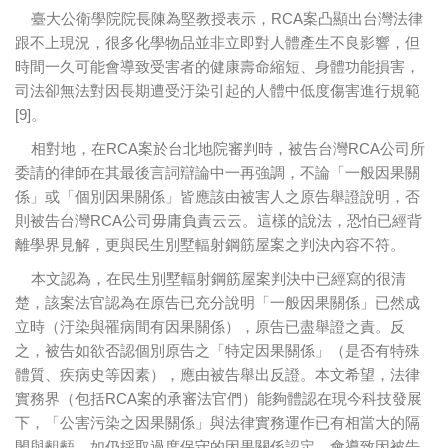
臺大公衛學院院長陳為堅教授表示，RCA案凸顯出台灣法律
跟不上現況，很多化學物品並非立即對人體產生不良影響，但
時間一久可能會導致受害者的健康壽命縮短、身體功能損害，
司法卻無法對因長期遭受汙染引起的人體中低度傷害進行規範
[9]。
相對地，在RCA案於台北地院審判時，被告台灣RCA公司所
委請的律師在其最後言詞辯論中一再強調，不論「一般因果關
係」或「個別因果關係」皆應該由被害人之原告舉證說明，否
則被告台灣RCA公司毋庸負責云云。這樣的說法，恐怕已經背
離學界見解，更與民生別墅輻射鋼筋屋案之判決內容不符。
本文認為，在民生別墅輻射鋼筋屋案判決中已經寫的很清
楚，該案法官認為在原告已充分說明「一般因果關係」已然成
立時（汙染與罹病間有因果關係），原告已盡舉證之責。反
之，被告如欲否認個別原告之「特定因果關係」（是否有特殊
體質、疾病史等因素），應由被告舉出反證。本文希望，法律
實務界（包括RCA案的承審法官們）能夠體認在現今科技發展
下，「公害污染之因果關係」與法律實務運作已有相當大的隔
閡與齟齬，如仍採取過度保守的因果關係認定，會導致因被告