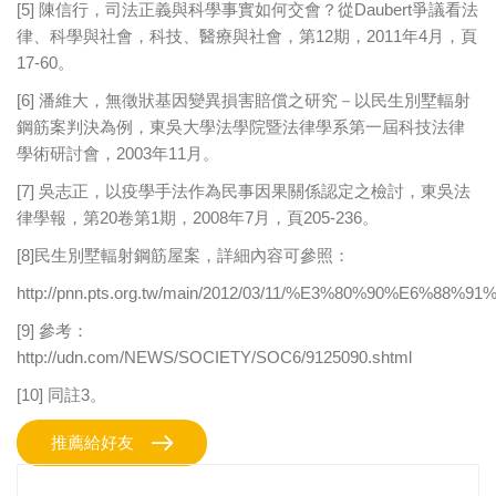
[5] 陳信行，司法正義與科學事實如何交會？從Daubert爭議看法
律、科學與社會，科技、醫療與社會，第12期，2011年4月，頁
17-60。
[6] 潘維大，無徵狀基因變異損害賠償之研究－以民生別墅輻射
鋼筋案判決為例，東吳大學法學院暨法律學系第一屆科技法律
學術研討會，2003年11月。
[7] 吳志正，以疫學手法作為民事因果關係認定之檢討，東吳法
律學報，第20卷第1期，2008年7月，頁205-236。
[8]民生別墅輻射鋼筋屋案，詳細內容可參照：
http://pnn.pts.org.tw/main/2012/03/11/%E3%80%90
[9] 參考：
http://udn.com/NEWS/SOCIETY/SOC6/9125090.shtml
[10] 同註3。
推薦給好友