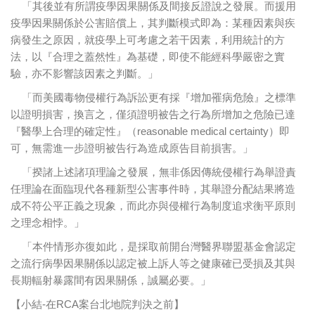
「其後並有所謂疫學因果關係及間接反證說之發展。而援用
疫學因果關係於公害賠償上，其判斷模式即為：某種因素與疾
病發生之原因，就疫學上可考慮之若干因素，利用統計的方
法，以『合理之蓋然性』為基礎，即使不能經科學嚴密之實
驗，亦不影響該因素之判斷。」
「而美國毒物侵權行為訴訟更有採『增加罹病危險』之標準
以證明損害，換言之，僅須證明被告之行為所增加之危險已達
『醫學上合理的確定性』（reasonable medical certainty）即
可，無需進一步證明被告行為造成原告目前損害。」
「揆諸上述諸項理論之發展，無非係因傳統侵權行為舉證責
任理論在面臨現代各種新型公害事件時，其舉證分配結果將造
成不符公平正義之現象，而此亦與侵權行為制度追求衡平原則
之理念相悖。」
「本件情形亦復如此，是採取前開台灣醫界聯盟基金會認定
之流行病學因果關係以認定被上訴人等之健康確已受損及其與
長期輻射暴露間有因果關係，誠屬必要。」
【小結-在RCA案台北地院判決之前】