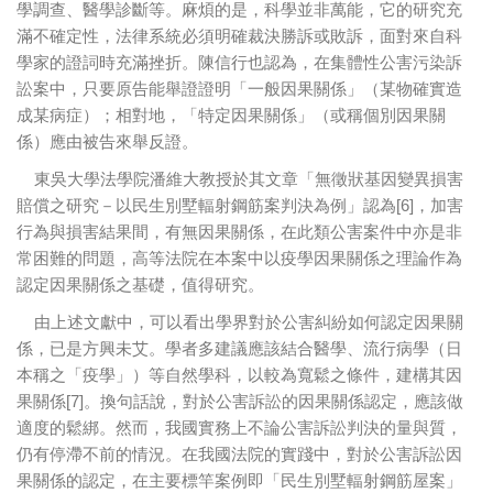
學調查、醫學診斷等。麻煩的是，科學並非萬能，它的研究充
滿不確定性，法律系統必須明確裁決勝訴或敗訴，面對來自科
學家的證詞時充滿挫折。陳信行也認為，在集體性公害污染訴
訟案中，只要原告能舉證證明「一般因果關係」（某物確實造
成某病症）；相對地，「特定因果關係」（或稱個別因果關
係）應由被告來舉反證。
東吳大學法學院潘維大教授於其文章「無徵狀基因變異損害
賠償之研究－以民生別墅輻射鋼筋案判決為例」認為[6]，加害
行為與損害結果間，有無因果關係，在此類公害案件中亦是非
常困難的問題，高等法院在本案中以疫學因果關係之理論作為
認定因果關係之基礎，值得研究。
由上述文獻中，可以看出學界對於公害糾紛如何認定因果關
係，已是方興未艾。學者多建議應該結合醫學、流行病學（日
本稱之「疫學」）等自然學科，以較為寬鬆之條件，建構其因
果關係[7]。換句話說，對於公害訴訟的因果關係認定，應該做
適度的鬆綁。然而，我國實務上不論公害訴訟判決的量與質，
仍有停滯不前的情況。在我國法院的實踐中，對於公害訴訟因
果關係的認定，在主要標竿案例即「民生別墅輻射鋼筋屋案」