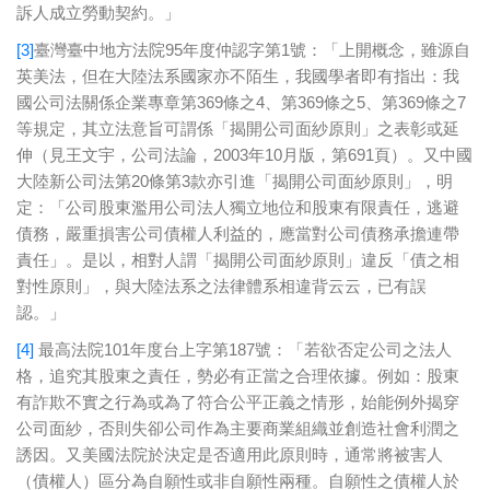
訴人成立勞動契約。」
[3]
臺灣臺中地方法院95年度仲認字第1號：「上開概念，雖源自
英美法，但在大陸法系國家亦不陌生，我國學者即有指出：我
國公司法關係企業專章第369條之4、第369條之5、第369條之7
等規定，其立法意旨可謂係「揭開公司面紗原則」之表彰或延
伸（見王文宇，公司法論，2003年10月版，第691頁）。又中國
大陸新公司法第20條第3款亦引進「揭開公司面紗原則」，明
定：「公司股東濫用公司法人獨立地位和股東有限責任，逃避
債務，嚴重損害公司債權人利益的，應當對公司債務承擔連帶
責任」。是以，相對人謂「揭開公司面紗原則」違反「債之相
對性原則」，與大陸法系之法律體系相違背云云，已有誤
認。」
[4]
最高法院101年度台上字第187號：「若欲否定公司之法人
格，追究其股東之責任，勢必有正當之合理依據。例如：股東
有詐欺不實之行為或為了符合公平正義之情形，始能例外揭穿
公司面紗，否則失卻公司作為主要商業組織並創造社會利潤之
誘因。又美國法院於決定是否適用此原則時，通常將被害人
（債權人）區分為自願性或非自願性兩種。自願性之債權人於