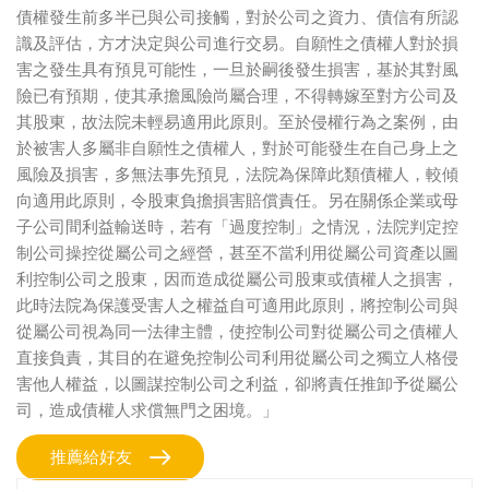
債權發生前多半已與公司接觸，對於公司之資力、債信有所認
識及評估，方才決定與公司進行交易。自願性之債權人對於損
害之發生具有預見可能性，一旦於嗣後發生損害，基於其對風
險已有預期，使其承擔風險尚屬合理，不得轉嫁至對方公司及
其股東，故法院未輕易適用此原則。至於侵權行為之案例，由
於被害人多屬非自願性之債權人，對於可能發生在自己身上之
風險及損害，多無法事先預見，法院為保障此類債權人，較傾
向適用此原則，令股東負擔損害賠償責任。另在關係企業或母
子公司間利益輸送時，若有「過度控制」之情況，法院判定控
制公司操控從屬公司之經營，甚至不當利用從屬公司資產以圖
利控制公司之股東，因而造成從屬公司股東或債權人之損害，
此時法院為保護受害人之權益自可適用此原則，將控制公司與
從屬公司視為同一法律主體，使控制公司對從屬公司之債權人
直接負責，其目的在避免控制公司利用從屬公司之獨立人格侵
害他人權益，以圖謀控制公司之利益，卻將責任推卸予從屬公
司，造成債權人求償無門之困境。」
推薦給好友