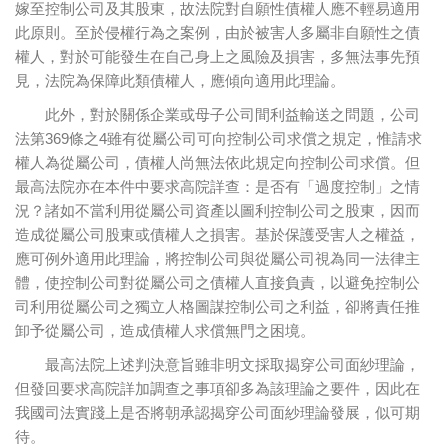
嫁至控制公司及其股東，故法院對自願性債權人應不輕易適用
此原則。至於侵權行為之案例，由於被害人多屬非自願性之債
權人，對於可能發生在自己身上之風險及損害，多無法事先預
見，法院為保障此類債權人，應傾向適用此理論。
此外，對於關係企業或母子公司間利益輸送之問題，公司
法第369條之4雖有從屬公司可向控制公司求償之規定，惟請求
權人為從屬公司，債權人尚無法依此規定向控制公司求償。但
最高法院亦在本件中要求高院詳查：是否有「過度控制」之情
況？諸如不當利用從屬公司資產以圖利控制公司之股東，因而
造成從屬公司股東或債權人之損害。基於保護受害人之權益，
應可例外適用此理論，將控制公司與從屬公司視為同一法律主
體，使控制公司對從屬公司之債權人直接負責，以避免控制公
司利用從屬公司之獨立人格圖謀控制公司之利益，卻將責任推
卸予從屬公司，造成債權人求償無門之困境。
最高法院上述判決意旨雖非明文採取揭穿公司面紗理論，
但發回要求高院詳加調查之事項卻多為該理論之要件，因此在
我國司法實踐上是否將朝承認揭穿公司面紗理論發展，似可期
待。