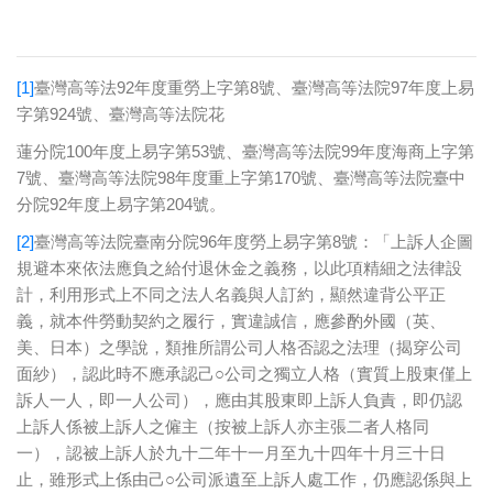
[1]
臺灣高等法92年度重勞上字第8號、臺灣高等法院97年度上易
字第924號、臺灣高等法院花
蓮分院100年度上易字第53號、臺灣高等法院99年度海商上字第
7號、臺灣高等法院98年度重上字第170號、臺灣高等法院臺中
分院92年度上易字第204號。
[2]
臺灣高等法院臺南分院96年度勞上易字第8號：「上訴人企圖
規避本來依法應負之給付退休金之義務，以此項精細之法律設
計，利用形式上不同之法人名義與人訂約，顯然違背公平正
義，就本件勞動契約之履行，實違誠信，應參酌外國（英、
美、日本）之學說，類推所謂公司人格否認之法理（揭穿公司
面紗），認此時不應承認己○公司之獨立人格（實質上股東僅上
訴人一人，即一人公司），應由其股東即上訴人負責，即仍認
上訴人係被上訴人之僱主（按被上訴人亦主張二者人格同
一），認被上訴人於九十二年十一月至九十四年十月三十日
止，雖形式上係由己○公司派遺至上訴人處工作，仍應認係與上