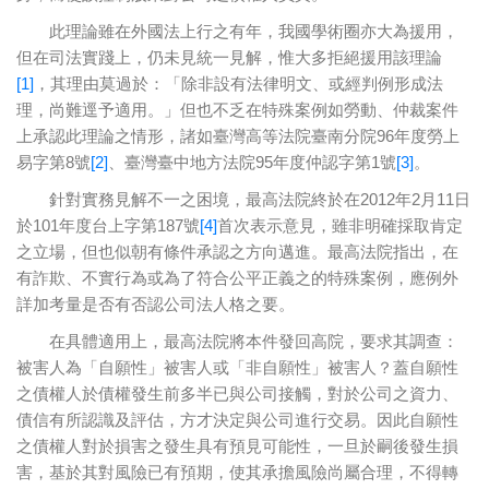
此理論雖在外國法上行之有年，我國學術圈亦大為援用，
但在司法實踐上，仍未見統一見解，惟大多拒絕援用該理論
[1]
，其理由莫過於：「除非設有法律明文、或經判例形成法
理，尚難逕予適用。」但也不乏在特殊案例如勞動、仲裁案件
上承認此理論之情形，諸如臺灣高等法院臺南分院96年度勞上
易字第8號
[2]
、臺灣臺中地方法院95年度仲認字第1號
[3]
。
針對實務見解不一之困境，最高法院終於在2012年2月11日
於101年度台上字第187號
[4]
首次表示意見，雖非明確採取肯定
之立場，但也似朝有條件承認之方向邁進。最高法院指出，在
有詐欺、不實行為或為了符合公平正義之的特殊案例，應例外
詳加考量是否有否認公司法人格之要。
在具體適用上，最高法院將本件發回高院，要求其調查：
被害人為「自願性」被害人或「非自願性」被害人？蓋自願性
之債權人於債權發生前多半已與公司接觸，對於公司之資力、
債信有所認識及評估，方才決定與公司進行交易。因此自願性
之債權人對於損害之發生具有預見可能性，一旦於嗣後發生損
害，基於其對風險已有預期，使其承擔風險尚屬合理，不得轉