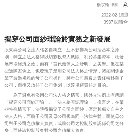
楊宗翰 律師
2022-02-16
3937 閱讀
揭穿公司面紗理論於實務之新發展
股東與公司之法人格各自獨立，互不影響為公司法基本之原
則，獨立之法人格得以切割投資人風險，利於募集資本，收發
展市場經濟之效，而有「當代最偉大之發明」之美譽。但在某
些邊際案例上，也發現了濫用公司法人格之情形，諸如關係企
業下透過複雜的母子公司操作，將母公司應負之責任轉移至子
公司，而後又放任子公司倒閉，以達規避責任之目的。
為了避免有濫用公司法人格之情形，國外立法例上有所謂
「揭穿公司面紗理論」、「法人格否認理論」，換言之，在某
些特殊情形下，法院得揭穿子公司之面紗，否定其獨立自主之
法人人格，而將子公司及母公司視為同一法律主體，而使母公
司對子公司之債權人負責；或將公司之控制股東認係公司之分
身，而使該控制股東對公司之債權人負責。