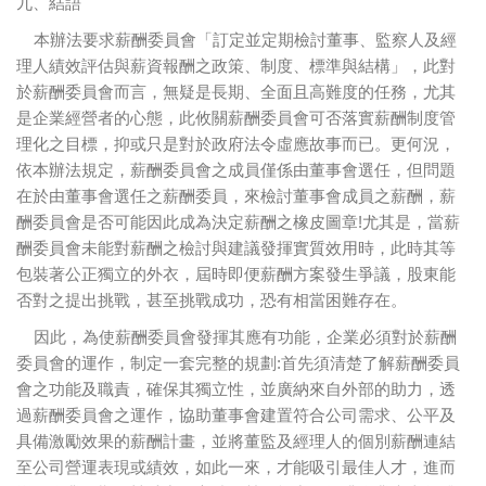
九、結語
本辦法要求薪酬委員會「訂定並定期檢討董事、監察人及經
理人績效評估與薪資報酬之政策、制度、標準與結構」，此對
於薪酬委員會而言，無疑是長期、全面且高難度的任務，尤其
是企業經營者的心態，此攸關薪酬委員會可否落實薪酬制度管
理化之目標，抑或只是對於政府法令虛應故事而已。更何況，
依本辦法規定，薪酬委員會之成員僅係由董事會選任，但問題
在於由董事會選任之薪酬委員，來檢討董事會成員之薪酬，薪
酬委員會是否可能因此成為決定薪酬之橡皮圖章!尤其是，當薪
酬委員會未能對薪酬之檢討與建議發揮實質效用時，此時其等
包裝著公正獨立的外衣，屆時即便薪酬方案發生爭議，股東能
否對之提出挑戰，甚至挑戰成功，恐有相當困難存在。
因此，為使薪酬委員會發揮其應有功能，企業必須對於薪酬
委員會的運作，制定一套完整的規劃:首先須清楚了解薪酬委員
會之功能及職責，確保其獨立性，並廣納來自外部的助力，透
過薪酬委員會之運作，協助董事會建置符合公司需求、公平及
具備激勵效果的薪酬計畫，並將董監及經理人的個別薪酬連結
至公司營運表現或績效，如此一來，才能吸引最佳人才，進而