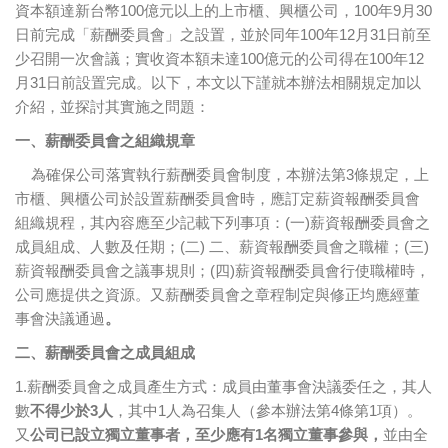
資本額達新台幣100億元以上的上市櫃、興櫃公司，100年9月30
日前完成「薪酬委員會」之設置，並於同年100年12月31日前至
少召開一次會議；實收資本額未達100億元的公司得在100年12
月31日前設置完成。以下，本文以下謹就本辦法相關規定加以
介紹，並探討其實施之問題：
一、
薪酬委員會之組織規章
為確保公司落實執行薪酬委員會制度，本辦法第3條規定，上
市櫃、興櫃公司於設置薪酬委員會時，應訂定薪資報酬委員會
組織規程，其內容應至少記載下列事項：(一)薪資報酬委員會之
成員組成、人數及任期；(二) 二、薪資報酬委員會之職權；(三)
薪資報酬委員會之議事規則；(四)薪資報酬委員會行使職權時，
公司應提供之資源。又薪酬委員會之章程制定與修正均應經董
事會決議通過
。
二、薪酬委員會之成員組成
1.薪酬委員會之成員產生方式：成員由董事會決議委任之，其人
數
不得少於3人
，其中1人為召集人（參本辦法第4條第1項）。
又
公司已設立獨立董事者，至少應有1名獨立董事參與，
並由全