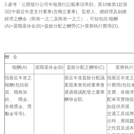
2.參考「公開發行公司年報應行記載事項準則」第10條第1款第
3目中最近年度支付董事(含獨立董事)、監察人、總經理及副總
經理之酬金（附表一之二及附表一之三），可知包括:報酬
(A)+退職退休金(B)+盈餘分配之酬勞(C)+業務執行費用(D)。
酬 金
報酬(A)
退職退休金(B)
盈餘分配之酬勞(C)
業務執行費
指最近年度之
最近年度盈餘分配議
指最近年度之
報酬(包括薪
案股東會前經董事會
行費用(包括
資、職務加
通過擬議配發之董事
支費、各種津
給、離職金、
酬勞金額。
配車等實物提
各種獎金、獎
如提供房屋、
勵金等等)。
交通工具或專
出時，應揭露
之性質及成本