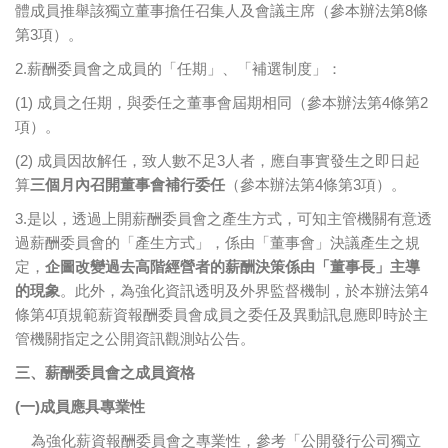
體成員推舉該獨立董事擔任召集人及會議主席（參本辦法第8條
第3項）。
2.薪酬委員會之成員的「任期」、「補選制度」：
(1) 成員之任期，與委任之董事會屆期相同（參本辦法第4條第2
項）。
(2) 成員因故解任，致人數不足3人者，應自事實發生之即日起
算
三個月內召開董事會補行委任
（參本辦法第4條第3項）。
3.是以，透過上開薪酬委員會之產生方式，可知主管機關有意透
過薪酬委員會的「產生方式」，係由「董事會」決議產生之規
定，
企圖改變過去高階經營者的薪酬決策係由「董事長」主導
的現象
。此外，為強化資訊透明及外界監督機制，於本辦法第4
條第4項規範薪資報酬委員會成員之委任及異動訊息應即時於主
管機關指定之公開資訊觀測站公告。
三、
薪酬委員會之
成員資格
(
一)成員應具專業性
為強化薪資報酬委員會之專業性，參考「公開發行公司獨立