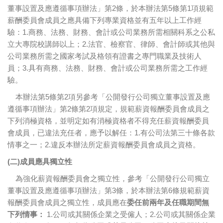
董事設置及應遵循事項辦法」第2條，於本辦法第5條第1項規範
薪酬委員會成員之應具備下列專業資格並有五年以上工作經
驗：1.商務、法務、財務、會計或公司業務所需相關科系之公私
立大專院校講師以上；2.法官、檢察官、律師、會計師或其他與
公司業務所需之國家考試及格領有證書之專門職業及技術人
員；3.具有商務、法務、財務、會計或公司業務所需之工作經
驗。
本辦法第5條第2項另參考「公開發行公司獨立董事設置及應
遵循事項辦法」第2條第2項規定，規範薪資報酬委員會成員之
下列消極資格，並明定如有消極資格者不得充任薪資報酬委員
會成員，已違法充任者，應予以解任：1.有公司法第三十條各款
情事之一；2.違反本辦法所定薪資報酬委員會成員之資格。
(
二)成員應具獨立性
為強化薪資報酬委員會之獨立性，參考「公開發行公司獨立
董事設置及應遵循事項辦法」第3條，於本辦法第6條規範薪資
報酬委員會成員之獨立性，成員應在
委任前兩年及任職期間無
下列情事：
1.公司或其關係企業之受僱人；2.公司或其關係企業