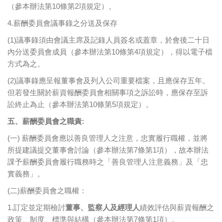
（參本辦法第10條第2項規定）。
4.薪酬委員會議事錄之分送及保存
(1)議事錄須由會議主席及記錄人員簽名或蓋章，於會後二十日
內分送委員會成員（參本辦法第10條第4項規定），得以電子檔
方式為之。
(2)議事錄應呈報董事會及列入公司重要檔案，且應保存五年。
但若發生關於薪資報酬委員會相關事項之訴訟時，應保存至訴
訟終止為止（參本辦法第10條第5項規定）。
五、薪酬委員會之職責:
(一) 薪酬委員會應以善良管理人之注意，忠實履行職權，並將
所提建議提交董事會討論（參本辦法第7條第1項），故本辦法
課予薪酬委員會履行職務時之「善良管理人注意義務」及「忠
實義務」。
(二)薪酬委員會之職權：
1.訂定並定期檢討
董事、監察人及經理人
績效評估與薪資報酬之
政策、制度、標準與結構（參本辦法第7條第1項）。