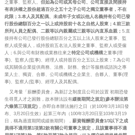
之董事、監察人。
但如為公司或其母公司、公司直接及間接持
有表決權之股份超過百分之五十之子公司之獨立董事者，不在
此限；3.本人及其配偶、未成年子女或以他人名義持有公司已發
行股份總額百分之一以上或持股前十名之自然人股東；4.前三款
所列人員之配偶、二親等以內親屬或三親等以內直系血親；
5.直
接持有公司已發行股份總額百分之五以上法人股東之董事、監
察人或受僱人，或持股前五名法人股東之董事、監察人或受僱
人；6.與公司有財務或業務往來之
特定公司或機構
之董事(理
事)、監察人(監事)、經理人或持股百分之五以上股東；7.為公司
或其關係企業提供商務、法務、財務、會計等服務或諮詢之專
業人士、獨資、合夥、公司或機構之企業主、合夥人、董事(理
事)、監察人(監事)、經理人及其配偶。
又考量「薪酬委員會」為新訂之制度且公司於設置 初期恐發
生尋覓人才之困難，故本辦法設有
緩衝期間之規定(參本辦法第
六條第三項規定)
，亦即自本辦法施行之日（於100年3月18日發
布、3月20日生效）起算三年內（100年3月20日至103年3月19
日，稱為過渡期間或緩衝期間），
薪資報酬委員會1/3以下之成
員得不適用第1項第2款有關公司董事之規定，且該董事得不適