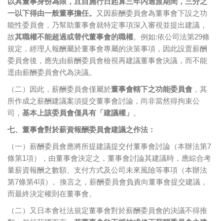
以具董事身份為限，且自施行日起算三年內過渡期間，三分之
一以下得由一般董事擔任。
又因薪酬委員會為董事會下設之功
能性委員會，乃幫助董事會就特定事項深入審視並提出建議，
故
其職權不能超過或替代董事會的職權
。例如:依公司法第29條
規定，經理人報酬屬於董事會專屬的決策事項，因此設置薪酬
委員會後，應先由薪酬委員會檢視再建議董事會決議，而不能
逕由薪酬委員會代為決議。
（二）因此，薪酬委員會僅屬於
董事會轄下之功能委員會
，其
所作成之薪酬建議案須提交董事會討論，尚非當然得拘束公
司，
基本上該委員會僅具有「建議權」
。
七、董事會對於薪資報酬委員會建議之作法：
（一）薪酬委員會應將所提建議提交付董事會討論（本辦法第7
條第1項），由董事會決定之，董事會討論其建議時，應綜合考
量薪資報酬之數額、支付方式及公司未來風險等事項（本辦法
第7條第4項）。換言之，薪酬委員會負責向董事會提交建議，
而最終決定權則在董事會。
（二）又日本會社法規定董事會對於薪酬委員會的決議不得推