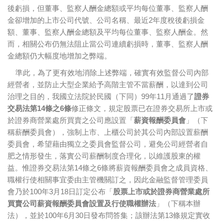
後虧損，但董事、監察人酬金總額或平均每位董事、監察人酬
金卻增加的上市公司代號、公司名稱、最近2年度稅後虧損金
額、董事、監察人酬金總額及平均每位董事、監察人酬金。然
而，相關公布仍無法阻止當公司連續虧損時，董事、監察人酬
金總額仍大幅度地增加之弊端。
準此，為了更有效地消除上述弊端，確實有效監督公司內部
經營者，並防止大型企業給予高階主管不當薪酬，以達到公司
治理之目的，我國立法院於民國（下同）99年11月通過了
證券
交易法第14條之6條
修正條文，規定股票已在證券交易所上市或
於證券商營業處所買賣之公司應設置「
薪資報酬委員會
」（下
稱薪酬委員會），強制上市、上櫃公司於其公司內部設置薪酬
委員會，希望藉由獨立之委員會監督公司，避免公司經營者自
肥之情形發生，落實公司薪酬制度合理化，以維護股東的權
益。惟證券交易法第14條之6條將薪資報酬委員會之成員資格、
職權行使相關事宜委由主管機關訂之，因此金融監督管理委員
會乃於100年3月18日訂定公布「
股票上市或於證券商營業處所
買賣公司薪資報酬委員會設置及行使職權辦法
」（下稱本辦
法），並於100年6月30日發布問答集；該辦法第13條規定實收