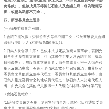
用第1項第1款、第5款至第7款之規定
（稱為
獨立性資格條件豁
免條款
）
。但該成員不得擔任召集人及會議主席
（
稱為職權瑕
疵，或稱為職權不完全
）。
四、薪酬委員會之運作
(一)薪酬委員會之召開：
1.會議召開次數：委員會至少每年召開二次，並於薪酬委員會組
織規程中訂明之 (本辦法第8條第1項)。
2.召集人及會議主席： 已依本法規定設置獨立董事者，薪酬委
員會至少應有獨立董事，並由其擔任召集人及會議主席（稱為
職權優先）；無設置獨立董事者，由全體成員互推一人擔任召
集人及會議主席；召集人請假或因故不能召集會議，由其指定
委員會之其他獨立董事代理之；委員會無其他獨立董事時，由
召集人指定委員會之其他成員代理之；該召集人未指定代理人
者，由委員會之其他成員推舉一人代理之(本辦法第8條第3項)。
3.會議召集程序：
(1)薪酬委員會之召集，除有緊急情事外，應於七日前通知委員
會成員，並載明召集事由(本辦法第8條第2項)。