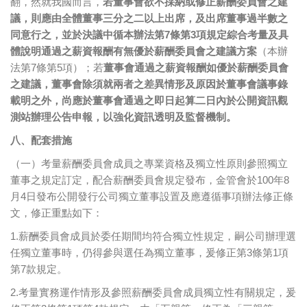
翻，然就我國而言，
若董事會欲不採納或修正薪酬委員會之建
議，則應由全體董事三分之二以上出席，及出席董事過半數之
同意行之，並於決議中循本辦法第7條第3項規定綜合考量及具
體說明通過之薪資報酬有無優於薪酬委員會之建議方案
（本辦
法第7條第5項）；若
董事會通過之薪資報酬如優於薪酬委員會
之建議，董事會除須就兩者之差異情形及原因於董事會議事錄
載明之外，尚應於董事會通過之即日起算二日內於公開資訊觀
測站辦理公告申報，以強化資訊透明及監督機制。
八、配套措施
（一）考量薪酬委員會成員之專業資格及獨立性原則參照獨立
董事之規定訂定，配合薪酬委員會規定發布，金管會於100年8
月4日發布公開發行公司獨立董事設置及應遵循事項辦法修正條
文，修正重點如下：
1.薪酬委員會成員於委任期間均符合獨立性規定，嗣公司辦理選
任獨立董事時，仍得參與選任為獨立董事，爰修正第3條第1項
第7款規定。
2.考量實務運作情形及參照薪酬委員會成員獨立性有關規定，爰