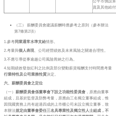
公平市價設算
資及其他給付
（三） 薪酬委員會建議薪酬時應參考之原則（參本辦法
第7條第2項）
1.參考
同業通常水準支給
情形。
2.考量與
個人表現
、公司經營績效及未來風險之關連合理性。
3.不應引導從事逾越公司風險胃納之行為。
4.短期績效發放紅利之比例及部分變動薪資報酬支付時間應考量
行業特性及公司業務性質
決定。
六、薪酬委員會之定位
（一）
薪酬委員會係董事會下設之功能性委員會
，原應由董事
組成，且基於監督及防弊考量，原應由三名獨立董事組成，惟
因我國實務上尚有超過四成的上市櫃公司未設立獨立董事，致
本辦法
規定由董事會委任三名具專業性及獨立性人士組成，不