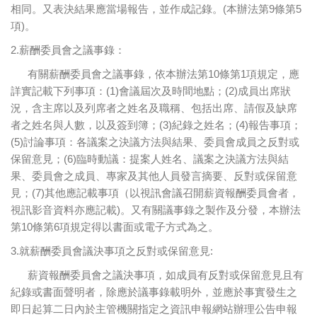
相同。又表決結果應當場報告，並作成記錄。(本辦法第9條第5
項)。
2.薪酬委員會之議事錄：
有關薪酬委員會之議事錄，依本辦法第10條第1項規定，應
詳實記載下列事項：(1)會議屆次及時間地點；(2)成員出席狀
況，含主席以及列席者之姓名及職稱、包括出席、請假及缺席
者之姓名與人數，以及簽到簿；(3)紀錄之姓名；(4)報告事項；
(5)討論事項：各議案之決議方法與結果、委員會成員之反對或
保留意見；(6)臨時動議：提案人姓名、議案之決議方法與結
果、委員會之成員、專家及其他人員發言摘要、反對或保留意
見；(7)其他應記載事項（以視訊會議召開薪資報酬委員會者，
視訊影音資料亦應記載)。又有關議事錄之製作及分發，本辦法
第10條第6項規定得以書面或電子方式為之。
3.就薪酬委員會議決事項之反對或保留意見:
薪資報酬委員會之議決事項，如成員有反對或保留意見且有
紀錄或書面聲明者，除應於議事錄載明外，並應於事實發生之
即日起算二日內於主管機關指定之資訊申報網站辦理公告申報