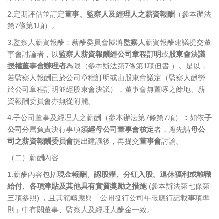
2.定期評估並訂定
董事、監察人及經理人之薪資報酬
（參本辦法
第7條第1項）。
3.監察人薪資報酬：薪酬委員會擬將
監察人
薪資報酬建議提交董
事會討論者，以
監察人薪資報酬經公司章程訂明
或
股東會決議
授權董事會辦理者
為限（參本辦法第7條第1項但書 ）。是以，
若監察人報酬已於公司章程訂明或由股東會議定（監察人酬勞
於公司章程訂明並經股東會決議），董事會無置啄之餘地、薪
資報酬委員會亦無從附麗。
4.子公司董事及經理人之薪酬（參本辦法第7條第7項）
：
如依
子
公司
分層負責決行事項
須經母公司董事會核定
者，應先請
母公
司之薪資報酬委員會
提出建議後，再提交
董事會
討論。
（二）薪酬內容
1.薪酬內容包括
現金報酬、認股權、分紅入股、退休福利或離職
給付、各項津貼及其他具有實質獎勵之措施
(參本辦法第七條第
三項參照) ，且其範疇應與「公開發行公司年報應行記載事項準
則」中有關董事、監察人及經理人酬金一致。