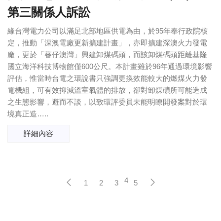
第三關係人訴訟
緣台灣電力公司以滿足北部地區供電為由，於95年奉行政院核
定，推動「深澳電廠更新擴建計畫」，亦即擴建深澳火力發電
廠，更於「蕃仔澳灣」興建卸煤碼頭，而該卸煤碼頭距離基隆
國立海洋科技博物館僅600公尺。本計畫雖於96年通過環境影響
評估，惟當時台電之環說書只強調更換效能較大的燃煤火力發
電機組，可有效抑減溫室氣體的排放，卻對卸煤礦所可能造成
之生態影響，避而不談，以致環評委員未能明瞭開發案對於環
境真正造…..
詳細內容
4
1
2
3
5