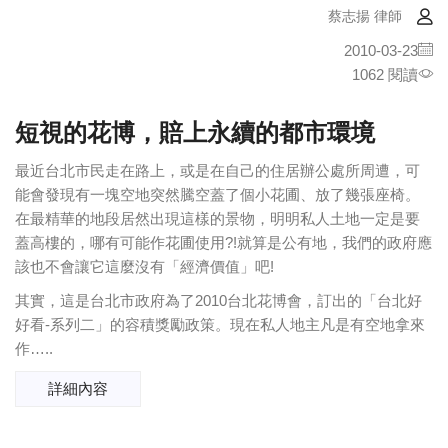
蔡志揚 律師
2010-03-23
1062 閱讀
短視的花博，賠上永續的都市環境
最近台北市民走在路上，或是在自己的住居辦公處所周遭，可
能會發現有一塊空地突然騰空蓋了個小花圃、放了幾張座椅。
在最精華的地段居然出現這樣的景物，明明私人土地一定是要
蓋高樓的，哪有可能作花圃使用?!就算是公有地，我們的政府應
該也不會讓它這麼沒有「經濟價值」吧!
其實，這是台北市政府為了2010台北花博會，訂出的「台北好
好看-系列二」的容積獎勵政策。現在私人地主凡是有空地拿來
作…..
詳細內容