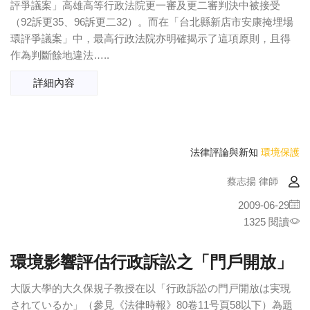
評爭議案」高雄高等行政法院更一審及更二審判決中被接受
（92訴更35、96訴更二32）。而在「台北縣新店市安康掩埋場
環評爭議案」中，最高行政法院亦明確揭示了這項原則，且得
作為判斷餘地違法…..
詳細內容
法律評論與新知
環境保護
蔡志揚 律師
2009-06-29
1325 閱讀
環境影響評估行政訴訟之「門戶開放」
大阪大學的大久保規子教授在以「行政訴訟の門戸開放は実現
されているか」（參見《法律時報》80卷11号頁58以下）為題