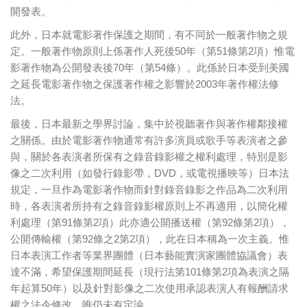
開發表。
此外，日本就電影著作保護之期間，有不同於一般著作物之規
定。一般著作物原則上係著作人死後50年（第51條第2項）惟電
影著作物為公開發表後70年（第54條）。此係於日本受到美國
之延長電影著作物之保護著作權之影響於2003年著作權法修
法。
最後，日本最新之學界討論，集中於視聽著作與著作權鄰接權
之關係。由於電影著作物通常有許多演員或歌手等表演者之參
與，關於各表演者所保有之錄音錄影權之權利處理，特別是影
像之二次利用（如發行錄影帶，DVD，或電視播映等）日本法
規定，一旦作為電影著作物而針對錄音錄影之作品為二次利用
時，各表演者所持有之錄音錄影權原則上不再適用，以簡化權
利處理（第91條第2項）此亦適公開播送權（第92條第2項），
公開傳輸權（第92條之2第2項），此在日本稱為一次主義。惟
日本表演工作者等業界團體（日本藝能實演家團體協議會）表
達不滿，希望保護期間延長（現行法第101條第2項為表演之隔
年起算50年）以及針對影像之二次使用承認表演人有報酬請求
權之法令修改，唯仍未有定論。