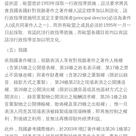
提的是，歐盟曾於1993年採取一行政指導措施，設法要求將其
會員國各國針對視聽著作之著作權人認定標準加以和諧化，該
行政指導措施明文規定主要指揮者(principal director)必須為著作
人(或共同著作人之一)，而所有歐盟之成員必須於1995年一月一
日起採取、肯認此項行政指導措施，而歐盟各國目前均以肯認
該項行政指導並加以明文化。
（五）我國
依我國著作權法，視聽表演人享有對視聽著作之著作人格權
（含第15條之公開發表權、第16條之姓名表示權、第17條之禁
止不當修改權）與著作財產權（含第22條之重製權（限於以錄
音、錄影方式之重製）、第24條第2項之現場表演之公開播送
權、第26條之公開演出權（限於以擴音器或其他器材方式之公
開演出）、錄音重製物公開演出之報酬請求權、第26-1條之錄
音重製物之公開傳輸權、散佈權及第29條之出租權）。惟一旦
表演人同意其現場表演被錄製或做現場轉播，即再無控制之權
利，對後續之利用，並無法再獲得額外經濟利益。
此外，我國參考國際條約，於2003年增訂著作權法第26-1條第2