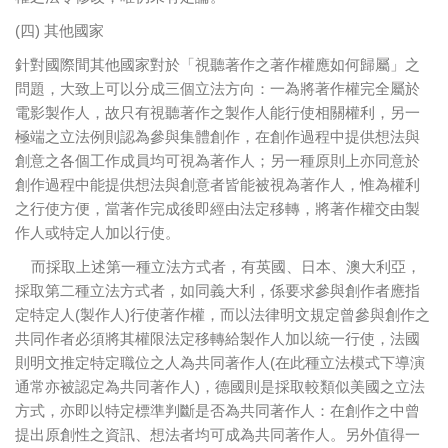
(四) 其他國家
針對國際間其他國家對於「視聽著作之著作權應如何歸屬」之
問題，大致上可以分成三個立法方向：一為將著作權完全屬於
電影製作人，故只有視聽著作之製作人能行使相關權利，另一
極端之立法例則認為參與集體創作，在創作過程中提供想法與
創意之各個工作成員均可視為著作人；另一種原則上亦同意於
創作過程中能提供想法與創意者皆能被視為著作人，惟為權利
之行使方便，當著作完成後即經由法定移轉，將著作權交由製
作人或特定人加以行使。
而採取上述第一種立法方式者，有英國、日本、澳大利亞，
採取第二種立法方式者，如同義大利，係要求參與創作者應指
定特定人(製作人)行使著作權，而以法律明文規定曾參與創作之
共同作者必須將其權限法定移轉給製作人加以統一行使，法國
則明文推定特定職位之人為共同著作人(在此種立法模式下導演
通常亦被認定為共同著作人)，德國則是採取較類似美國之立法
方式，亦即以特定標準判斷是否為共同著作人：在創作之中曾
提出原創性之資訊、想法者均可成為共同著作人。另外值得一