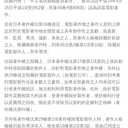
院裁判例（「中古電玩遊戲販賣案件」、最高法院平成14年4月
25日平成13(受)952號，民集56卷4號808頁）認為該當電影著
作。
且依日本著作權法第16條規定，電影著作物之著作人原則上限
定於對於電影著作物全體形成上具有創作性之貢獻，負責製
作、監督、導演、攝影、美術之人，而著作人格權歸屬於前述
之人。惟屬職務著作時，則依同法第2條第1項第10款，歸屬於
電影製作人，而非導演。
但就著作權之歸屬上，日本著作權法第17條第1項原則上係於創
作時原始歸屬於創作人，但針對電影著作物之著作權，另外以
第29條規定歸屬於電影製作人（如電影公司）。蓋係特別考量
到電影製作涉及多數人之參與，如果全部參與之人均承認可以
行使著作權的話，無法順利利用電影著作物，此外，由於電影
製作花費相當大的資本，使著作權歸於製作者，便於權利行使
以及費用之回收。惟此並不排除另以契約約定權利之移轉（著
作權法第61條）。
另外依著作權法第29條第1項著作權歸電影製作人時，著作人格
權雖仍留在導演等人，惟依第18條第2項第3款，視為已同意公